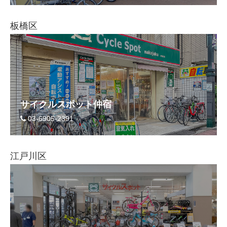
eVita
板橋区
コンテンツ
店舗ブログ
イベント
サイクルスポット仲宿
03-6905-2391
特集
江戸川区
メディア
求人情報
募集中の求人情報