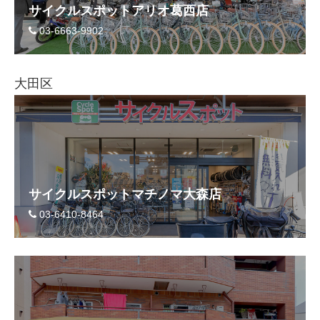
サイクルスポットアリオ葛西店
03-6663-9902
法人様
大田区
法人様向け割引
その他
お問い合わせ
サイクルスポットマチノマ大森店
03-6410-8464
会社概要
個人情報保護