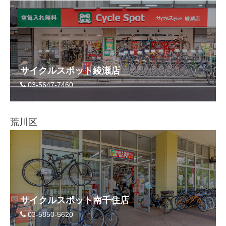
サービス全般
修理・メンテナンス工賃
サイクルスポット綾瀬店
盗難保証
03-5647-7460
SpotMateログイン
荒川区
オリジナル自転車
PB全車種カタログ
Norwayシリーズ
サイクルスポット南千住店
03-5850-5620