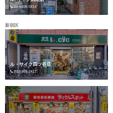
03-6408-5814
新宿区
ル・サイク四ツ谷店
03-5368-2417