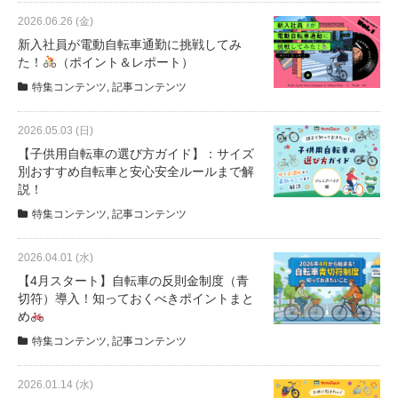
サービス全般
2026.06.26 (金)
新入社員が電動自転車通勤に挑戦してみ
た！
（ポイント＆レポート）
修理・メンテナンス工賃
特集コンテンツ
,
記事コンテンツ
盗難保証
2026.05.03 (日)
【子供用自転車の選び方ガイド】：サイズ
別おすすめ自転車と安心安全ルールまで解
SpotMateログイン
説！
特集コンテンツ
,
記事コンテンツ
オリジナル自転車
2026.04.01 (水)
【4月スタート】自転車の反則金制度（青
PB全車種カタログ
切符）導入！知っておくべきポイントまと
め
特集コンテンツ
,
記事コンテンツ
Norwayシリーズ
2026.01.14 (水)