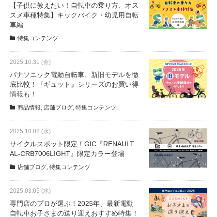
eVita
【子供に教えたい！自転車の乗り方、オス
スメ車種特集】キックバイク・幼児用自転
車編
コンテンツ
特集コンテンツ
店舗ブログ
2025.10.31 (金)
パナソニック電動自転車、新旧モデルを徹
底比較！『ギュット』シリーズのお買い得
情報も！
イベント
商品情報
,
店舗ブログ
,
特集コンテンツ
特集
2025.10.08 (水)
サイクルスポット限定！GIC『RENAULT
AL-CRB7006LIGHT』限定カラー登場
メディア
店舗ブログ
,
特集コンテンツ
求人情報
2025.03.05 (水)
専門店のプロが選ぶ！2025年、最新電動
自転車お子さまの送り迎えおすすめ特集！
募集中の求人情報