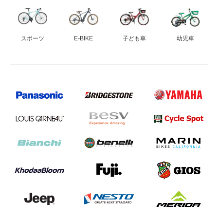
スポーツ
E-BIKE
子ども車
幼児車