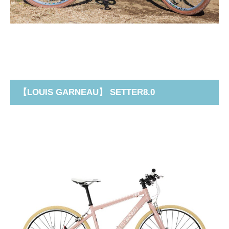
【
LOUIS GARNEAU
】 SETTER8.0