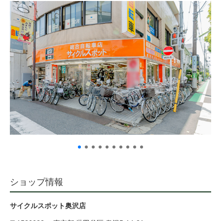
サービス全般
修理・メンテナンス工賃
盗難保証
SpotMateログイン
オリジナル自転車
PB全車種カタログ
ショップ情報
Norwayシリーズ
サイクルスポット奥沢店