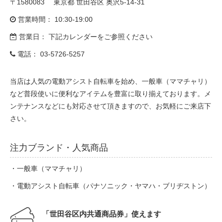
〒1580083 東京都 世田谷区 奥沢5-14-31
eVita
営業時間： 10:30-19:00
コンテンツ
営業日： 下記カレンダーをご参照ください
電話：
03-5726-5257
店舗ブログ
当店は人気の電動アシスト自転車を始め、一般車（ママチャリ）
など普段使いに便利なアイテムを豊富に取り揃えております。メ
イベント
ンテナンスなどにも対応させて頂きますので、お気軽にご来店下
さい。
特集
注力ブランド・人気商品
メディア
・一般車（ママチャリ）
・電動アシスト自転車（パナソニック・ヤマハ・ブリヂストン）
求人情報
「世田谷区内共通商品券」使えます
募集中の求人情報