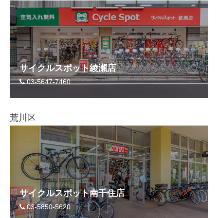
サービス全般
修理・メンテナンス工賃
サイクルスポット綾瀬店
盗難保証
03-5647-7460
SpotMateログイン
荒川区
オリジナル自転車
PB全車種カタログ
Norwayシリーズ
サイクルスポット南千住店
03-5850-5620