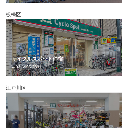
eVita
板橋区
コンテンツ
店舗ブログ
イベント
サイクルスポット仲宿
03-6905-2391
特集
江戸川区
メディア
求人情報
募集中の求人情報