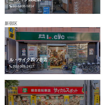
03-6408-5814
新宿区
ル・サイク四ツ谷店
03-5368-2417