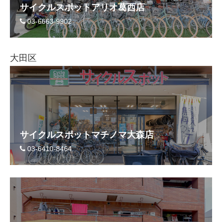
サイクルスポットアリオ葛西店
03-6663-9902
法人様
大田区
法人様向け割引
その他
お問い合わせ
サイクルスポットマチノマ大森店
03-6410-8464
会社概要
個人情報保護