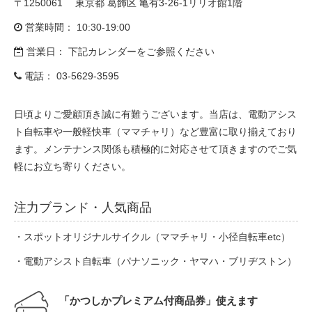
〒1250061 東京都 葛飾区 亀有3-26-1リリオ館1階
eVita
営業時間： 10:30-19:00
コンテンツ
営業日： 下記カレンダーをご参照ください
電話：
03-5629-3595
店舗ブログ
日頃よりご愛顧頂き誠に有難うございます。当店は、電動アシス
ト自転車や一般軽快車（ママチャリ）など豊富に取り揃えており
イベント
ます。メンテナンス関係も積極的に対応させて頂きますのでご気
軽にお立ち寄りください。
特集
注力ブランド・人気商品
メディア
・スポットオリジナルサイクル（ママチャリ・小径自転車etc）
・電動アシスト自転車（パナソニック・ヤマハ・ブリヂストン）
求人情報
「かつしかプレミアム付商品券」使えます
募集中の求人情報