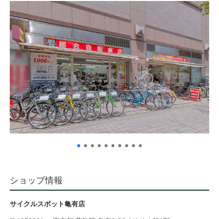
サービス全般
修理・メンテナンス工賃
盗難保証
SpotMateログイン
オリジナル自転車
PB全車種カタログ
ショップ情報
Norwayシリーズ
サイクルスポット亀有店