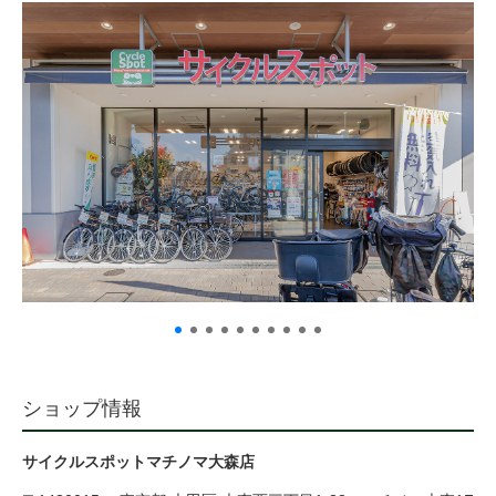
サービス全般
修理・メンテナンス工賃
盗難保証
SpotMateログイン
オリジナル自転車
PB全車種カタログ
ショップ情報
Norwayシリーズ
サイクルスポットマチノマ大森店