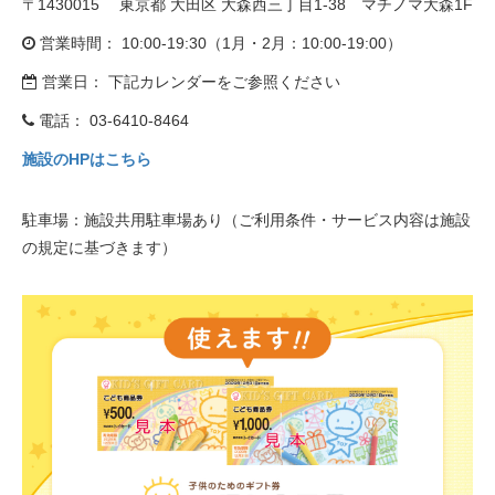
〒1430015 東京都 大田区 大森西三丁目1-38 マチノマ大森1F
eVita
営業時間： 10:00-19:30（1月・2月：10:00-19:00）
コンテンツ
営業日： 下記カレンダーをご参照ください
電話：
03-6410-8464
店舗ブログ
施設のHPはこちら
イベント
駐車場：施設共用駐車場あり（ご利用条件・サービス内容は施設
の規定に基づきます）
特集
メディア
求人情報
募集中の求人情報