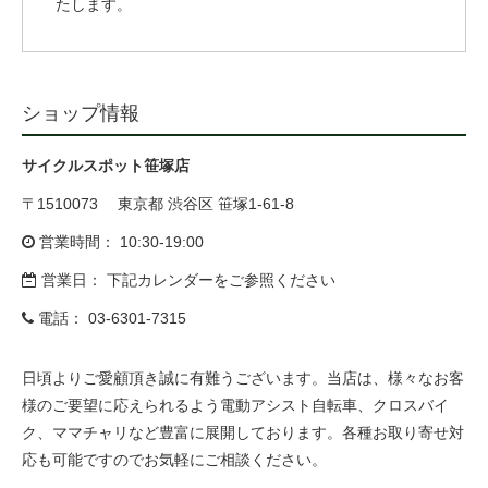
たします。
eVita
コンテンツ
ショップ情報
店舗ブログ
サイクルスポット笹塚店
〒1510073 東京都 渋谷区 笹塚1-61-8
イベント
営業時間： 10:30-19:00
営業日： 下記カレンダーをご参照ください
特集
電話：
03-6301-7315
メディア
日頃よりご愛顧頂き誠に有難うございます。当店は、様々なお客
様のご要望に応えられるよう電動アシスト自転車、クロスバイ
求人情報
ク、ママチャリなど豊富に展開しております。各種お取り寄せ対
応も可能ですのでお気軽にご相談ください。
募集中の求人情報