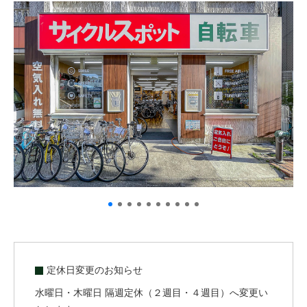
サービス全般
修理・メンテナンス工賃
盗難保証
SpotMateログイン
オリジナル自転車
PB全車種カタログ
Norwayシリーズ
定休日変更のお知らせ
水曜日・木曜日 隔週定休（２週目・４週目）へ変更い