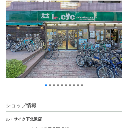
サービス全般
修理・メンテナンス工賃
盗難保証
SpotMateログイン
オリジナル自転車
PB全車種カタログ
ショップ情報
Norwayシリーズ
ル・サイク下北沢店