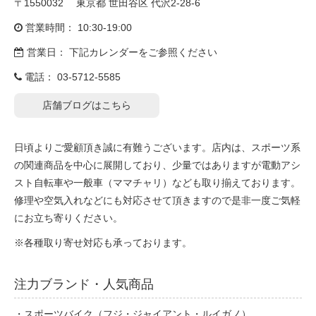
〒1550032 東京都 世田谷区 代沢2-28-6
eVita
営業時間： 10:30-19:00
コンテンツ
営業日： 下記カレンダーをご参照ください
電話：
03-5712-5585
店舗ブログ
店舗ブログはこちら
イベント
日頃よりご愛顧頂き誠に有難うございます。店内は、スポーツ系
の関連商品を中心に展開しており、少量ではありますが電動アシ
スト自転車や一般車（ママチャリ）なども取り揃えております。
特集
修理や空気入れなどにも対応させて頂きますので是非一度ご気軽
にお立ち寄りください。
メディア
※各種取り寄せ対応も承っております。
求人情報
注力ブランド・人気商品
・スポーツバイク（フジ・ジャイアント・ルイガノ）
募集中の求人情報