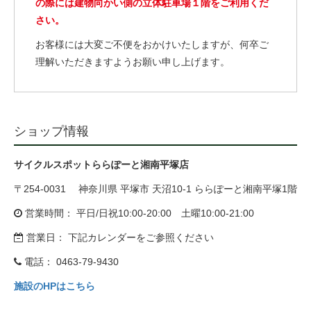
の際には建物向かい側の立体駐車場１階をご利用くだ
eVita
さい。
お客様には大変ご不便をおかけいたしますが、何卒ご
コンテンツ
理解いただきますようお願い申し上げます。
店舗ブログ
ショップ情報
イベント
サイクルスポットららぽーと湘南平塚店
特集
〒254-0031 神奈川県 平塚市 天沼10-1 ららぽーと湘南平塚1階
営業時間： 平日/日祝10:00-20:00 土曜10:00-21:00
メディア
営業日： 下記カレンダーをご参照ください
電話：
0463-79-9430
求人情報
施設のHPはこちら
募集中の求人情報