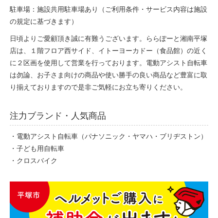
駐車場：施設共用駐車場あり（ご利用条件・サービス内容は施設
の規定に基づきます）
法人様
日頃よりご愛顧頂き誠に有難うございます。ららぽーと湘南平塚
店は、１階フロア西サイド、イトーヨーカドー（食品館）の近く
法人様向け割引
に２区画を使用して営業を行っております。電動アシスト自転車
は勿論、お子さま向けの商品や使い勝手の良い商品など豊富に取
その他
り揃えておりますので是非ご気軽にお立ち寄りください。
お問い合わせ
注力ブランド・人気商品
・電動アシスト自転車（パナソニック・ヤマハ・ブリヂストン）
会社概要
・子ども用自転車
・クロスバイク
個人情報保護