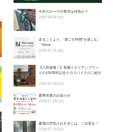
今年のローマの青空は何色か？
2026.08.06 (木)
走ることより、”過ごす時間”を楽しむ。
「Norw ...
2026.07.31 (金)
【入荷速報！】老舗イタリアンブラン
ドの100周年記念クロスバイクのご紹介
...
2026.07.28 (火)
夏季休業のお知らせ
2026.07.28 (火)
夏場の空気入れすぎには、ご注意を！
2026.07.26 (日)