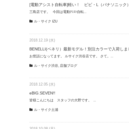
[電動アシスト自転車]軽い！ ビビ・L（パナソニック
三島店です。 今回は電動ｱｼｽﾄ自転...
ル・サイク IZU
2018.12.19 (水)
BENELLI(ベネリ）最新モデル！別注カラーで入荷し
お世話になってます。 ルサイク渋谷店です。 さて。...
ル・サイク渋谷
,
店舗ブログ
2018.12.05 (水)
eBIG.SEVEN!!
皆様こんにちは スタッフの大野です。 ...
ル・サイク土浦
2018.10.08 (月)