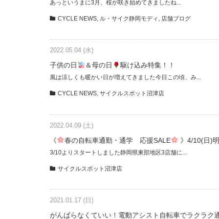
あっというまに3月、桜が咲き始めてきましたね...
CYCLE NEWS
,
ル・サイク静岡モディ
,
店舗ブログ
2022.05.04 (水)
子供の日
＆母の日
駆け込み特集！！
風は涼しくも暖かい日が増えてきました今日この頃、み...
CYCLE NEWS
,
サイクルスポット沼津店
2022.04.09 (土)
《
春の自転車通勤・通学 応援SALE
》4/10(日
3/10よりスタートしました静岡県東部地区3店舗に...
サイクルスポット沼津店
2021.01.17 (日)
がんばらなくていい！電動アシスト自転車でラクラク