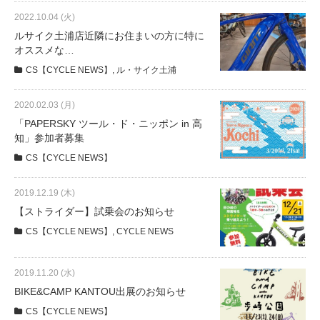
サービス全般
2022.10.04 (火)
ルサイク土浦店近隣にお住まいの方に特に
オススメな…
修理・メンテナンス工賃
CS【CYCLE NEWS】
,
ル・サイク土浦
盗難保証
2020.02.03 (月)
「PAPERSKY ツール・ド・ニッポン in 高
知」参加者募集
SpotMateログイン
CS【CYCLE NEWS】
オリジナル自転車
2019.12.19 (木)
【ストライダー】試乗会のお知らせ
PB全車種カタログ
CS【CYCLE NEWS】
,
CYCLE NEWS
2019.11.20 (水)
Norwayシリーズ
BIKE&CAMP KANTOU出展のお知らせ
CS【CYCLE NEWS】