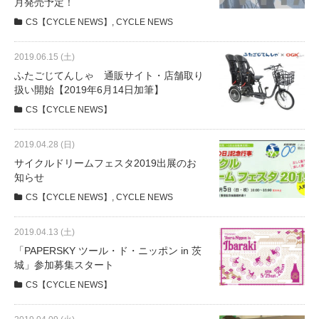
月発売予定！
CS【CYCLE NEWS】
,
CYCLE NEWS
法人様
2019.06.15 (土)
ふたごじてんしゃ 通販サイト・店舗取り
法人様向け割引
扱い開始【2019年6月14日加筆】
CS【CYCLE NEWS】
その他
2019.04.28 (日)
サイクルドリームフェスタ2019出展のお
お問い合わせ
知らせ
CS【CYCLE NEWS】
,
CYCLE NEWS
会社概要
2019.04.13 (土)
「PAPERSKY ツール・ド・ニッポン in 茨
個人情報保護
城」参加募集スタート
CS【CYCLE NEWS】