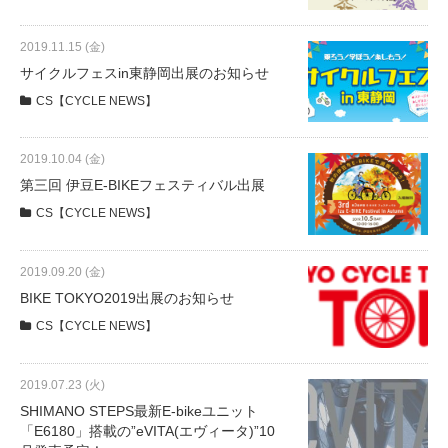
eVita
2019.11.15 (金)
コンテンツ
サイクルフェスin東静岡出展のお知らせ
CS【CYCLE NEWS】
店舗ブログ
2019.10.04 (金)
第三回 伊豆E-BIKEフェスティバル出展
イベント
CS【CYCLE NEWS】
特集
2019.09.20 (金)
BIKE TOKYO2019出展のお知らせ
CS【CYCLE NEWS】
メディア
2019.07.23 (火)
求人情報
SHIMANO STEPS最新E-bikeユニット
「E6180」搭載の”eVITA(エヴィータ)”10
募集中の求人情報