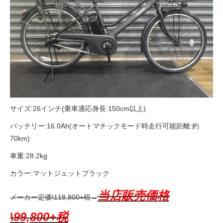
法人様
法人様向け割引
その他
サイズ:26インチ(乗車適応身長:150cm以上)
お問い合わせ
バッテリー:16.0Ah(オートマチックモード時走行可能距離:約
70km)
会社概要
車重:28.2kg
カラー:マットジェットブラック
個人情報保護
当店販売価格
メーカー定価\118,800+税→
\99,800+税