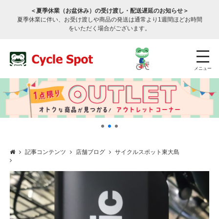
＜夏季休業（お盆休み）の受け渡し・配送遅延のお知らせ＞
夏季休業に伴い、お受け渡しや商品の発送は通常より1週間ほどお時間
をいただく場合がございます。
メニュー
記事コンテンツ
店舗ブログ
サイクルスポット東大島
店舗検索
公式通販
ログイン
サービスのご案内