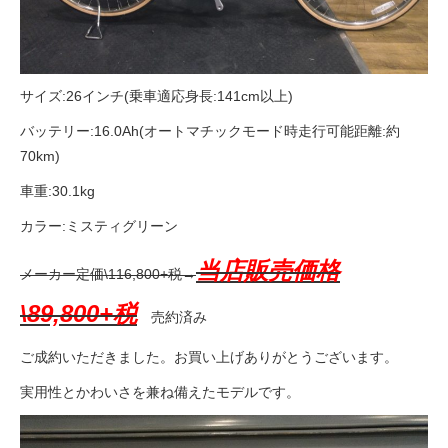
サイズ:26インチ(乗車適応身長:141cm以上)
バッテリー:16.0Ah(オートマチックモード時走行可能距離:約
70km)
車重:30.1kg
カラー:ミスティグリーン
当店販売価格
メーカー定価\116,800+税→
\89,800+税
売約済み
ご成約いただきました。お買い上げありがとうございます。
実用性とかわいさを兼ね備えたモデルです。