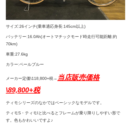
サイズ:26インチ(乗車適応身長:145cm以上)
バッテリー:16.0Ah(オートマチックモード時走行可能距離:約
70km)
車重:27.6kg
カラー:ペールブルー
当店販売価格
メーカー定価\118,800+税→
\89,800+税
ティモシリーズのなかではベーシックなモデルです。
ティモS・ティモIと比べるとフレームが乗り降りしやすい形で
す。色もかわいいですよ♪