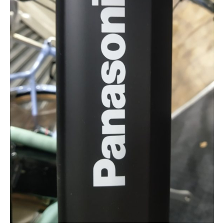
サービス全般
修理・メンテナンス工賃
盗難保証
SpotMateログイン
オリジナル自転車
PB全車種カタログ
Norwayシリーズ