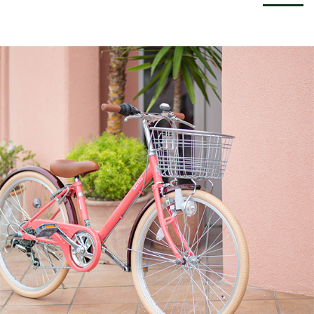
サービス全般
修理・メンテナンス工賃
盗難保証
SpotMateログイン
オリジナル自転車
PB全車種カタログ
Norwayシリーズ