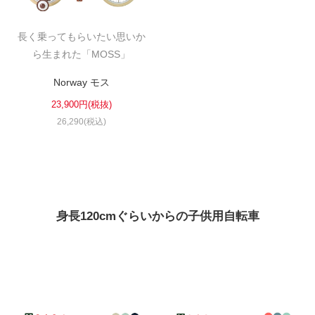
長く乗ってもらいたい思いか
法人様
ら生まれた「MOSS」
法人様向け割引
Norway モス
23,900円(税抜)
26,290(税込)
その他
お問い合わせ
会社概要
身長120cmぐらいからの子供用自転車
個人情報保護