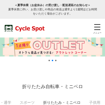
＜夏季休業（お盆休み）の受け渡し・配送遅延のお知らせ＞
夏季休業に伴い、お受け渡しや商品の発送は通常より1週間ほどお時間
をいただく場合がございます。
メニュー
店舗検索
公式通販
ログイン
折りたたみ自転車・ミニベロ
サービスのご案内
・通学
スポーツ
折りたたみ
・ミニベロ
子供用