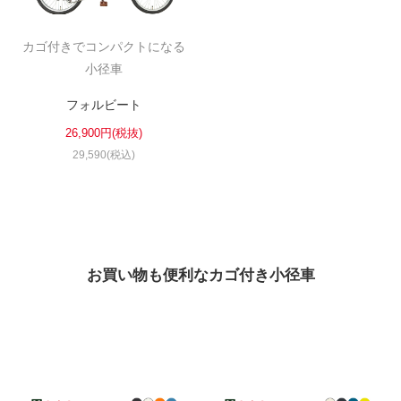
カゴ付きでコンパクトになる
法人様
小径車
法人様向け割引
フォルビート
26,900円(税抜)
29,590(税込)
その他
お問い合わせ
会社概要
お買い物も便利なカゴ付き小径車
個人情報保護