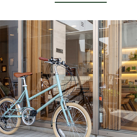
サービス全般
修理・メンテナンス工賃
盗難保証
SpotMateログイン
オリジナル自転車
PB全車種カタログ
Norwayシリーズ