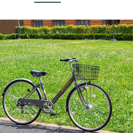
サービス全般
修理・メンテナンス工賃
盗難保証
SpotMateログイン
オリジナル自転車
PB全車種カタログ
Norwayシリーズ