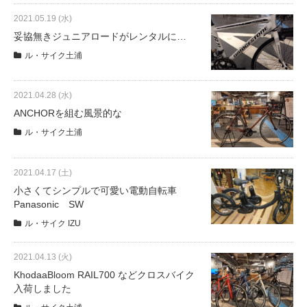
2021.05.19 (水)
妥協無きジュニアロードがレンタルに…
法人様
ル・サイク土浦
法人様向け割引
2021.04.28 (水)
ANCHORを組む風景的な
その他
ル・サイク土浦
お問い合わせ
2021.04.17 (土)
小さくてシンプルで可愛い電動自転車
Panasonic SW
会社概要
ル・サイク IZU
個人情報保護
2021.04.13 (火)
KhodaaBloom RAIL700 などクロスバイク
入荷しました