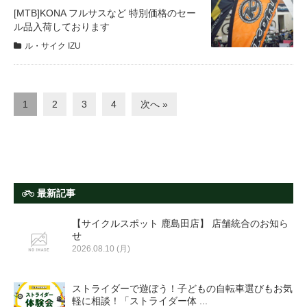
[MTB]KONA フルサスなど 特別価格のセー
ル品入荷しております
ル・サイク IZU
1
2
3
4
次へ »
最新記事
【サイクルスポット 鹿島田店】 店舗統合のお知ら
せ
2026.08.10 (月)
ストライダーで遊ぼう！子どもの自転車選びもお気
軽に相談！「ストライダー体 ...