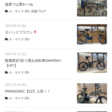
サービス全般
猛暑では乗れーぬ
ル・サイク IZU
,
店舗ブログ
修理・メンテナンス工賃
2023.09.15 (金)
ヌバックブラウン
盗難保証
ル・サイク IZU
SpotMateログイン
2021.09.11 (土)
数量限定‼折り畳み自転車DAHONの
【HIT】
オリジナル自転車
ル・サイク IZU
PB全車種カタログ
2021.07.29 (木)
PANASONIC【EZ】入荷！！
Norwayシリーズ
ル・サイク IZU