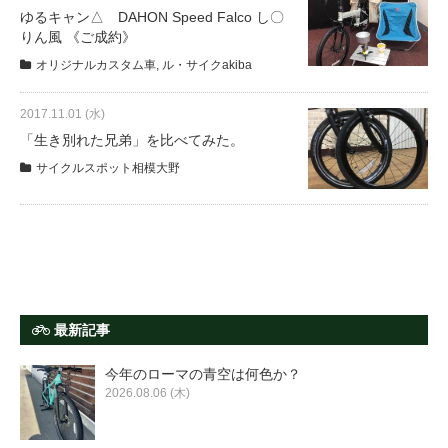
サービス全般
ゆるキャン△ DAHON Speed Falco し〇
りん風 《ご成約》
オリジナルカスタム車
,
ル・サイクakiba
修理・メンテナンス工賃
2017.11.01 (水)
盗難保証
「生き別れた兄弟」を比べてみた。
サイクルスポット相模大野
SpotMateログイン
オリジナル自転車
PB全車種カタログ
最新記事
今年のローマの青空は何色か？
Norwayシリーズ
2026.08.06 (木)