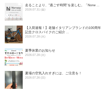
eVita
走ることより、”過ごす時間”を楽しむ。「Norw ...
2026.07.31 (金)
コンテンツ
【入荷速報！】老舗イタリアンブランドの100周年
店舗ブログ
記念クロスバイクのご紹介 ...
2026.07.28 (火)
イベント
夏季休業のお知らせ
2026.07.28 (火)
特集
夏場の空気入れすぎには、ご注意を！
2026.07.26 (日)
メディア
求人情報
募集中の求人情報