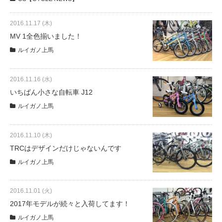
2016.11.17 (木)
法人様
MV 1全色揃いました！
ルイガノ上馬
法人様向け割引
2016.11.16 (水)
その他
いちばん小さな自転車 J12
ルイガノ上馬
お問い合わせ
2016.11.10 (木)
TRCはデザインだけじゃないんです
会社概要
ルイガノ上馬
個人情報保護
2016.11.01 (火)
2017年モデルが続々と入荷してます！
ルイガノ上馬