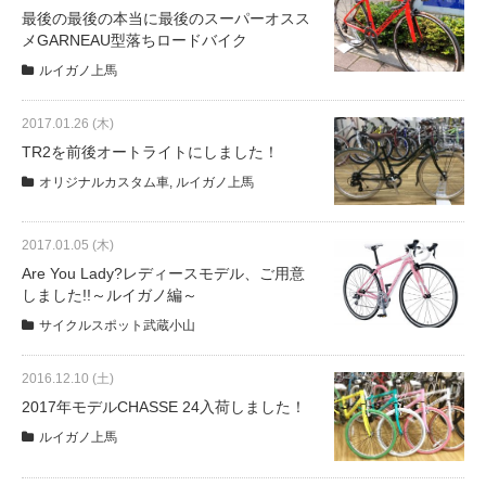
サービス全般
最後の最後の本当に最後のスーパーオスス
メGARNEAU型落ちロードバイク
ルイガノ上馬
修理・メンテナンス工賃
2017.01.26 (木)
盗難保証
TR2を前後オートライトにしました！
オリジナルカスタム車
,
ルイガノ上馬
SpotMateログイン
2017.01.05 (木)
Are You Lady?レディースモデル、ご用意
オリジナル自転車
しました!!～ルイガノ編～
サイクルスポット武蔵小山
PB全車種カタログ
2016.12.10 (土)
2017年モデルCHASSE 24入荷しました！
Norwayシリーズ
ルイガノ上馬