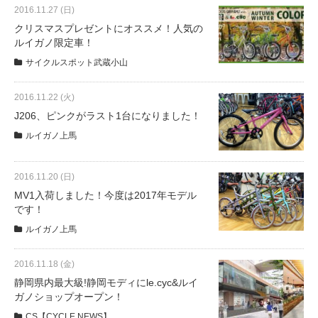
eVita
2016.11.27 (日)
クリスマスプレゼントにオススメ！人気の
ルイガノ限定車！
コンテンツ
サイクルスポット武蔵小山
店舗ブログ
2016.11.22 (火)
J206、ピンクがラスト1台になりました！
ルイガノ上馬
イベント
2016.11.20 (日)
特集
MV1入荷しました！今度は2017年モデル
です！
ルイガノ上馬
メディア
2016.11.18 (金)
求人情報
静岡県内最大級!静岡モディにle.cyc&ルイ
ガノショップオープン！
募集中の求人情報
CS【CYCLE NEWS】