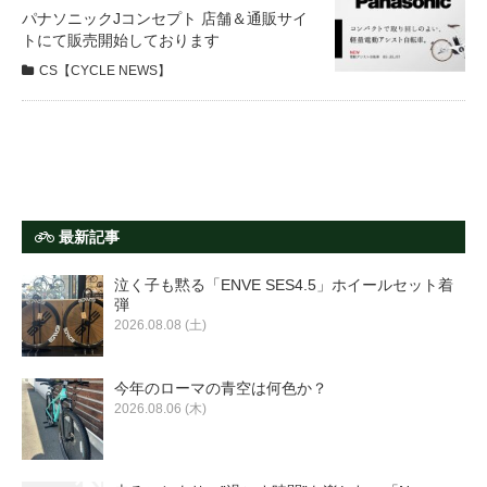
サービス全般
パナソニックJコンセプト 店舗＆通販サイ
トにて販売開始しております
CS【CYCLE NEWS】
修理・メンテナンス工賃
盗難保証
SpotMateログイン
最新記事
泣く子も黙る「ENVE SES4.5」ホイールセット着
オリジナル自転車
弾
2026.08.08 (土)
PB全車種カタログ
今年のローマの青空は何色か？
2026.08.06 (木)
Norwayシリーズ