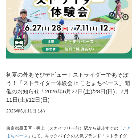
サービス全般
修理・メンテナンス工賃
盗難保証
SpotMateログイン
初夏の外あそびデビュー！ストライダーであそぼ
オリジナル自転車
う！「ストライダー体験会 in ことまちベース」開
催のお知らせ！2026年6月27日(土)/28日(日)、7月
11日(土)/12日(日)
PB全車種カタログ
2026年6月11日 (木)
Norwayシリーズ
東京都墨田区・押上（スカイツリー前）駅から徒歩すぐの「
こと
まちベース
」にて、キックバイクの人気ブランド「ストライダ