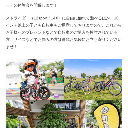
eVita
ー」の体験会を開催します！
ストライダー（12sport / 14X）に自由に触れて遊べるほか、16
コンテンツ
インチ以上の子ども自転車もご用意しておりますので、これから
お子様へのプレゼントなどで自転車のご購入を検討されている
店舗ブログ
方、サイズなどでお悩みの方は是非お気軽にお立ち寄りください
ませ！
イベント
特集
メディア
求人情報
募集中の求人情報