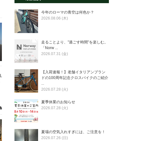
今年のローマの青空は何色か？
2026.08.06 (木)
走ることより、”過ごす時間”を楽しむ。
「Norw ...
2026.07.31 (金)
【入荷速報！】老舗イタリアンブラン
ドの100周年記念クロスバイクのご紹介
...
2026.07.28 (火)
夏季休業のお知らせ
2026.07.28 (火)
夏場の空気入れすぎには、ご注意を！
2026.07.26 (日)