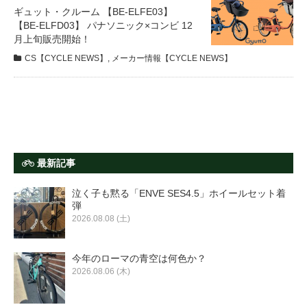
サービス全般
ギュット・クルーム 【BE-ELFE03】
【BE-ELFD03】 パナソニック×コンビ 12
月上旬販売開始！
修理・メンテナンス工賃
CS【CYCLE NEWS】
,
メーカー情報【CYCLE NEWS】
盗難保証
SpotMateログイン
最新記事
オリジナル自転車
泣く子も黙る「ENVE SES4.5」ホイールセット着
弾
2026.08.08 (土)
PB全車種カタログ
今年のローマの青空は何色か？
Norwayシリーズ
2026.08.06 (木)