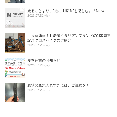
eVita
走ることより、”過ごす時間”を楽しむ。「Norw ...
2026.07.31 (金)
コンテンツ
店舗ブログ
【入荷速報！】老舗イタリアンブランドの100周年
記念クロスバイクのご紹介 ...
2026.07.28 (火)
イベント
夏季休業のお知らせ
2026.07.28 (火)
特集
夏場の空気入れすぎには、ご注意を！
メディア
2026.07.26 (日)
求人情報
募集中の求人情報