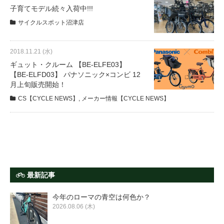
サービス全般
子育てモデル続々入荷中!!!
サイクルスポット沼津店
修理・メンテナンス工賃
2018.11.21 (水)
ギュット・クルーム 【BE-ELFE03】
盗難保証
【BE-ELFD03】 パナソニック×コンビ 12
月上旬販売開始！
CS【CYCLE NEWS】
,
メーカー情報【CYCLE NEWS】
SpotMateログイン
オリジナル自転車
PB全車種カタログ
最新記事
Norwayシリーズ
今年のローマの青空は何色か？
2026.08.06 (木)