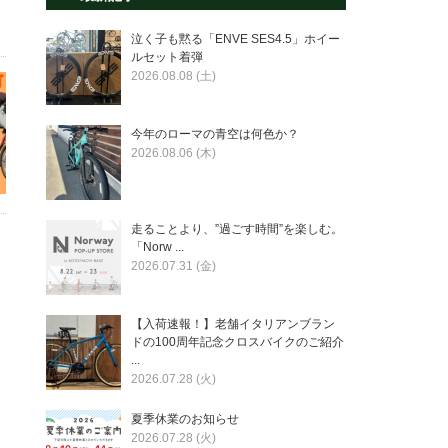
泣く子も黙る「ENVE SES4.5」ホイー
ルセット着弾
2026.08.08 (土)
今年のローマの青空は何色か？
2026.08.06 (木)
走ることより、”過ごす時間”を楽しむ。
「Norw ...
2026.07.31 (金)
【入荷速報！】老舗イタリアンブラン
ドの100周年記念クロスバイクのご紹介
...
2026.07.28 (火)
夏季休業のお知らせ
2026.07.28 (火)