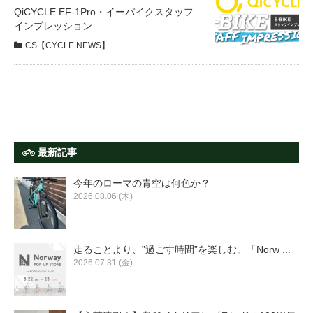
サービス全般
QiCYCLE EF-1Pro・イーバイクスタッフ
インプレッション
CS【CYCLE NEWS】
修理・メンテナンス工賃
盗難保証
SpotMateログイン
最新記事
今年のローマの青空は何色か？
オリジナル自転車
2026.08.06 (木)
PB全車種カタログ
走ることより、”過ごす時間”を楽しむ。「Norw ...
2026.07.31 (金)
Norwayシリーズ