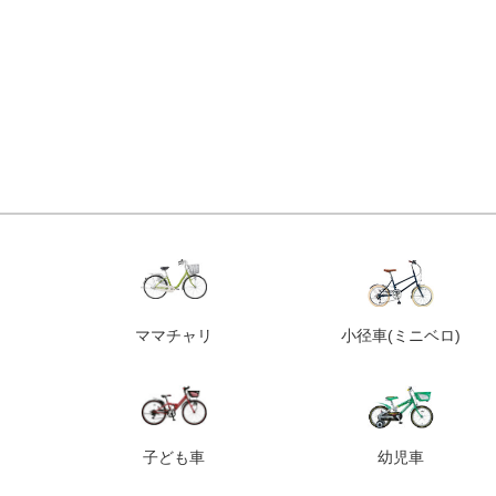
ママチャリ
小径車
(ミニベロ)
子ども車
幼児車