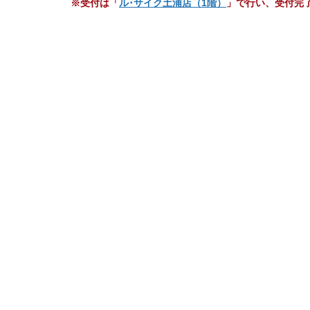
※受付は「
ル･サイク土浦店（1階）
」で行い、受付完