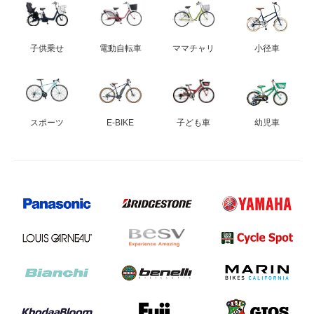
法人様
子供乗せ
電動自転車
ママチャリ
小径車
法人様向け割引
その他
スポーツ
E-BIKE
子ども車
幼児車
お問い合わせ
会社概要
個人情報保護