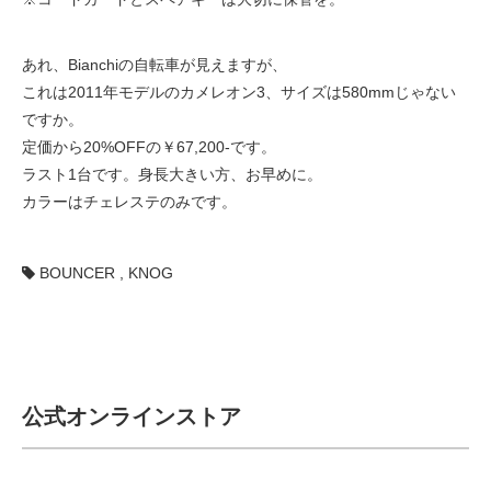
eVita
あれ、Bianchiの自転車が見えますが、
コンテンツ
これは2011年モデルのカメレオン3、サイズは580mmじゃない
ですか。
店舗ブログ
定価から20%OFFの￥67,200-です。
ラスト1台です。身長大きい方、お早めに。
カラーはチェレステのみです。
イベント
BOUNCER
,
KNOG
特集
メディア
公式オンラインストア
求人情報
募集中の求人情報