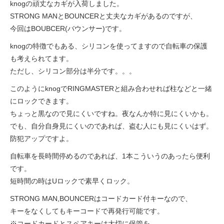
サービス全般
knogの頑丈なカギが入荷しました。
STRONG MANとBOUNCERと丈夫なカギがあるのですが、
今回はBOUBCER(バウンサー)です。
修理・メンテナンス工賃
knogの特徴でもある、シリコンを使ってますので自転車の保護
も考えられてます。
盗難保証
ただし、シリコン部分は半分です。。。
このようにknogでRINGMASTERと組み合わせれば柱などと一緒
にロックできます。
SpotMateログイン
ちょっと黒なので見にくいですね。夜なんか特に見にくいかも。
でも、自分自身見にくいのであれば、盗む人にも見にくいはず。
オリジナル自転車
防犯アップですよ。
自転車を長時間停めるのであれば、1本こういうのあったら便利
PB全車種カタログ
です。
短時間の時はUロックで素早くロック。
Norwayシリーズ
STRONG MAN,BOUNCERはコードカード付キーなので、
キーをなくしてもキーコードで再発行可能です。
※コードカードとスペアキーは大切に保管を。