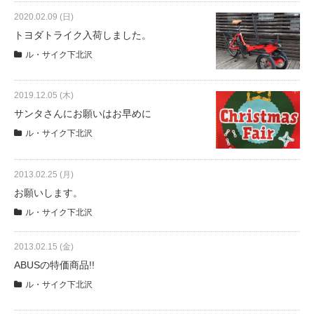
サービス全般
2020.02.09 (日)
トヨダトライク入荷しました。
修理・メンテナンス工賃
ル・サイク下北沢
2019.12.05 (木)
盗難保証
サンタさんにお願いはお早めに
ル・サイク下北沢
SpotMateログイン
2013.02.25 (月)
オリジナル自転車
お願いします。
ル・サイク下北沢
PB全車種カタログ
2013.02.15 (金)
ABUSの特価商品!!
Norwayシリーズ
ル・サイク下北沢