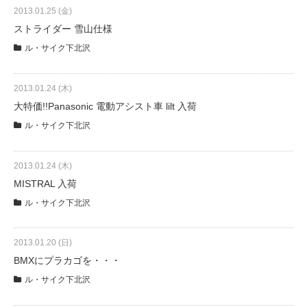
eVita
2013.01.25 (金)
ストライダー 雪山仕様
コンテンツ
ル・サイク下北沢
店舗ブログ
2013.01.24 (木)
大特価!!Panasonic 電動アシスト車 lilt 入荷
ル・サイク下北沢
イベント
2013.01.24 (木)
特集
MISTRAL 入荷
ル・サイク下北沢
メディア
2013.01.20 (日)
BMXにプラカゴを・・・
求人情報
ル・サイク下北沢
募集中の求人情報