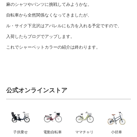
eVita
麻のシャツやパンツに挑戦してみようかな。
自転車から全然関係なくなってきましたが、
コンテンツ
ル・サイク下北沢はアパレルにも力を入れる予定ですので、
入荷したらブログでアップします。
店舗ブログ
これでシャーベットカラーの紹介は終わります。
イベント
特集
公式オンラインストア
メディア
求人情報
子供乗せ
電動自転車
ママチャリ
小径車
募集中の求人情報