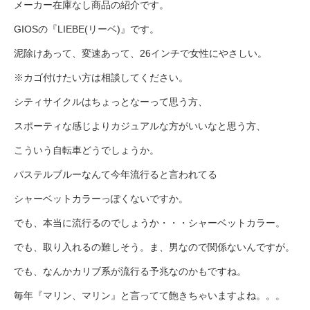
サービス全般
メーカー在庫なし商品の紹介です。
GIOSの『LIEBE(リーベ)』です。
修理・メンテナンス工賃
泥除けあって、変速あって、26インチで女性にやさしい。
※カゴ付けたい方は相談してください。
盗難保証
シティサイクルはちょっとなーって思う方、
スポーティな感じよりカジュアルな方がいいなと思う方、
SpotMateログイン
こういう自転車どうでしょうか。
パステルブルーなんて今年流行ると言われてる
オリジナル自転車
シャーベットカラーっぽくないですか。
でも、本当に流行るのでしょうか・・・シャーベットカラー。
PB全車種カタログ
でも、取り入れるの難しそう。ま、男なので関係ないんですが。
Norwayシリーズ
でも、なんかカリブ系が流行る予兆なのかもですね。
毎年『マリン、マリン』と言ってて飽きちゃいますよね。。。