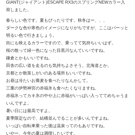
サービス全般
GIANT(ジャイアント)ESCAPE RX3のスプリングNEWカラー入
荷しました。
春らしい色です。夏もぴったりです。秋冬はー、、、
修理・メンテナンス工賃
ダークな色や寒色のイメージになりがちですが、ここはパーッと
明るい色で行きましょう。
盗難保証
街にも映えるカラーですので、乗ってて気持ちいいはず。
桜の散って緑一色になった目黒川なんていいですね。
鎌倉とかもいいですね。
SpotMateログイン
田舎の広い道を走るのも気持ちよさそう。北海道とか。
京都とか散策しがいのある場所もいいですね。
オリジナル自転車
お昼は冷たいお蕎麦を食べたりなんかして。
三重の伊勢神宮の赤福氷も食べたくなりますね。
赤福氷ってカキ氷の中や上に赤福がいっぱい入っててめちゃうま
PB全車種カタログ
いんですよ。
暑い日には最高ですよ。
Norwayシリーズ
夏季限定なので、結構並んでることが多いんですよね。
いっぱい自転車乗った後は温泉ってのもありですね。
いやー、今年の夏は満喫したいです。