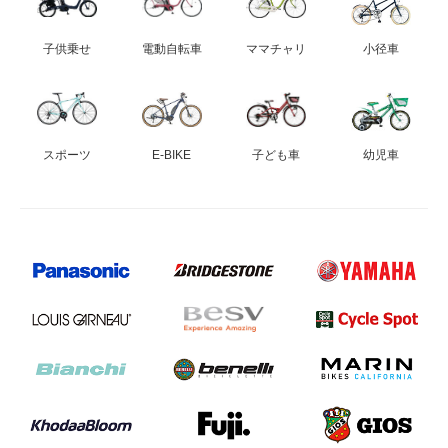
子供乗せ
電動自転車
ママチャリ
小径車
法人様
法人様向け割引
スポーツ
E-BIKE
子ども車
幼児車
その他
お問い合わせ
会社概要
個人情報保護