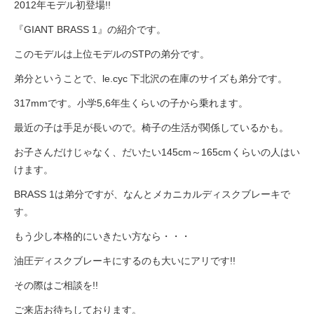
サービス全般
2012年モデル初登場!!
『GIANT BRASS 1』の紹介です。
修理・メンテナンス工賃
このモデルは上位モデルのSTPの弟分です。
弟分ということで、le.cyc 下北沢の在庫のサイズも弟分です。
盗難保証
317mmです。小学5,6年生くらいの子から乗れます。
最近の子は手足が長いので。椅子の生活が関係しているかも。
SpotMateログイン
お子さんだけじゃなく、だいたい145cm～165cmくらいの人はい
けます。
オリジナル自転車
BRASS 1は弟分ですが、なんとメカニカルディスクブレーキで
す。
PB全車種カタログ
もう少し本格的にいきたい方なら・・・
油圧ディスクブレーキにするのも大いにアリです!!
Norwayシリーズ
その際はご相談を!!
ご来店お待ちしております。