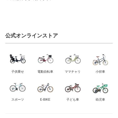
eVita
コンテンツ
店舗ブログ
公式オンラインストア
イベント
特集
子供乗せ
電動自転車
ママチャリ
小径車
メディア
スポーツ
E-BIKE
子ども車
幼児車
求人情報
募集中の求人情報