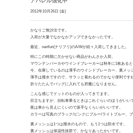
アパレル強化中
2012年10月26日 (金)
かなりご無沙汰です。
入荷が大量でなかなかアップできなかったです。
最近、narifuri(ナリフリ)のA/Wが続々入荷してきました。
特にこの時期に欠かせない商品がわんさか入荷。
マウンテンパーカやウインドブレーカーは秋冬に1枚ある
今、在庫しているのは薄手のウインドブレーカー、裏メッ
薄手は撥水ですので、サラッと着れるのでかなり便利です
折りたたんでバッグに入れても邪魔になりません。
こんな感じでドットのものが入ってきてます。
目立ちますが、自転車乗るときはこれぐらいのほうがいい
夜は車から見えにくいので派手なくらいがいいです。
カラーは写真のブラック/ピンクにブルー/ライトブルー、ブ
裏メッシュは1つは撥水のもので、もう1つは防水です。
裏メッシュは保温性抜群で、かなりあったかいです。