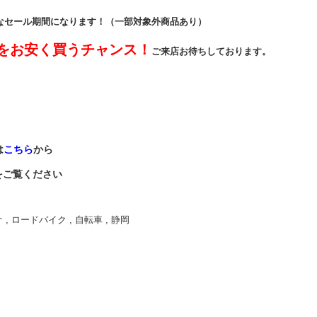
得なセール期間になります！（一部対象外商品あり）
をお安く買うチャンス！
ご来店お待ちしております。
は
こちら
から
をご覧ください
オ
,
ロードバイク
,
自転車
,
静岡