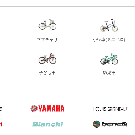
ママチャリ
小径車
(ミニベロ)
子ども車
幼児車