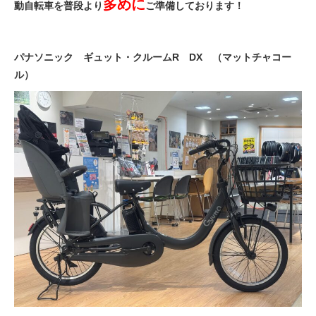
多めに
動自転車を普段より
ご準備しております！
eVita
コンテンツ
パナソニック ギュット・クルームR DX （マットチャコー
ル）
店舗ブログ
イベント
特集
メディア
求人情報
募集中の求人情報