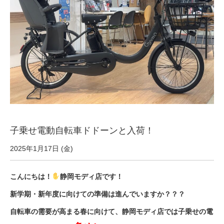
サービス全般
修理・メンテナンス工賃
盗難保証
SpotMateログイン
子乗せ電動自転車ドドーンと入荷！
オリジナル自転車
2025年1月17日 (金)
PB全車種カタログ
こんにちは！
静岡モディ店です！
新学期・新年度に向けての準備は進んでいますか？？？
Norwayシリーズ
自転車の需要が高まる春に向けて、静岡モディ店では子乗せの電