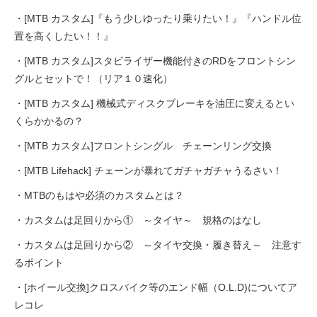
・[MTB カスタム]『もう少しゆったり乗りたい！』『ハンドル位
置を高くしたい！！』
・[MTB カスタム]スタビライザー機能付きのRDをフロントシン
グルとセットで！（リア１０速化）
・[MTB カスタム] 機械式ディスクブレーキを油圧に変えるとい
くらかかるの？
・[MTB カスタム]フロントシングル チェーンリング交換
・[MTB Lifehack] チェーンが暴れてガチャガチャうるさい！
・MTBのもはや必須のカスタムとは？
・カスタムは足回りから① ～タイヤ～ 規格のはなし
・カスタムは足回りから② ～タイヤ交換・履き替え～ 注意す
るポイント
・[ホイール交換]クロスバイク等のエンド幅（O.L.D)についてア
レコレ