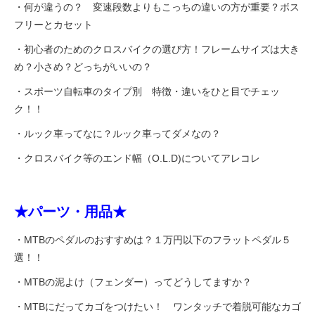
・何が違うの？ 変速段数よりもこっちの違いの方が重要？ボス
フリーとカセット
・初心者のためのクロスバイクの選び方！フレームサイズは大き
め？小さめ？どっちがいいの？
・スポーツ自転車のタイプ別 特徴・違いをひと目でチェッ
ク！！
・ルック車ってなに？ルック車ってダメなの？
・クロスバイク等のエンド幅（O.L.D)についてアレコレ
★パーツ・用品★
・MTBのペダルのおすすめは？１万円以下のフラットペダル５
選！！
・MTBの泥よけ（フェンダー）ってどうしてますか？
・MTBにだってカゴをつけたい！ ワンタッチで着脱可能なカゴ