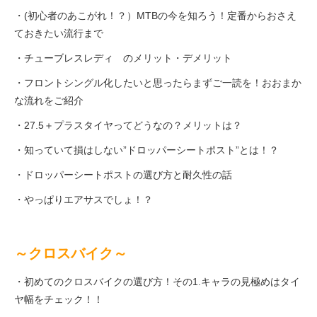
・(初心者のあこがれ！？）MTBの今を知ろう！定番からおさえ
ておきたい流行まで
法人様
・チューブレスレディ のメリット・デメリット
法人様向け割引
・フロントシングル化したいと思ったらまずご一読を！おおまか
な流れをご紹介
その他
・27.5＋プラスタイヤってどうなの？メリットは？
・知っていて損はしない”ドロッパーシートポスト”とは！？
お問い合わせ
・ドロッパーシートポストの選び方と耐久性の話
・やっぱりエアサスでしょ！？
会社概要
～クロスバイク～
個人情報保護
・初めてのクロスバイクの選び方！その1.キャラの見極めはタイ
ヤ幅をチェック！！