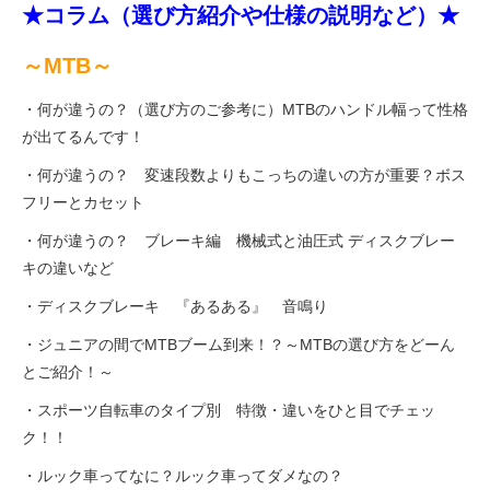
eVita
★コラム（選び方紹介や仕様の説明など）★
～MTB～
コンテンツ
・何が違うの？（選び方のご参考に）MTBのハンドル幅って性格
が出てるんです！
店舗ブログ
・何が違うの？ 変速段数よりもこっちの違いの方が重要？ボス
フリーとカセット
イベント
・何が違うの？ ブレーキ編 機械式と油圧式 ディスクブレー
キの違いなど
特集
・ディスクブレーキ 『あるある』 音鳴り
・ジュニアの間でMTBブーム到来！？～MTBの選び方をどーん
メディア
とご紹介！～
・スポーツ自転車のタイプ別 特徴・違いをひと目でチェッ
求人情報
ク！！
・ルック車ってなに？ルック車ってダメなの？
募集中の求人情報