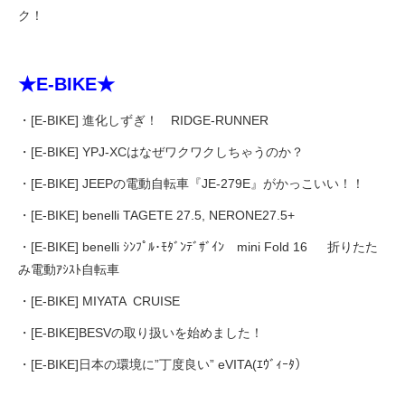
ク！
★E-BIKE★
・[E-BIKE] 進化しずぎ！ RIDGE-RUNNER
・[E-BIKE] YPJ-XCはなぜワクワクしちゃうのか？
・[E-BIKE] JEEPの電動自転車『JE-279E』がかっこいい！！
・[E-BIKE] benelli TAGETE 27.5, NERONE27.5+
・[E-BIKE] benelli ｼﾝﾌﾟﾙ･ﾓﾀﾞﾝﾃﾞｻﾞｲﾝ mini Fold 16 折りたた
み電動ｱｼｽﾄ自転車
・[E-BIKE] MIYATA CRUISE
・[E-BIKE]BESVの取り扱いを始めました！
・[E-BIKE]日本の環境に”丁度良い” eVITA(ｴｳﾞｨｰﾀ）