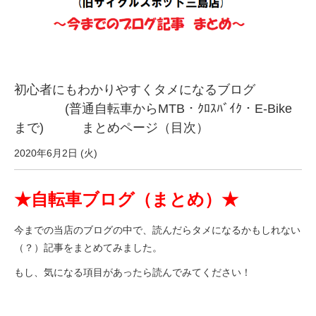
サービス全般
修理・メンテナンス工賃
初心者にもわかりやすくタメになるブログ
盗難保証
(普通自転車からMTB・ｸﾛｽﾊﾞｲｸ・E-Bike
まで) まとめページ（目次）
SpotMateログイン
2020年6月2日 (火)
オリジナル自転車
★自転車ブログ（まとめ）★
PB全車種カタログ
今までの当店のブログの中で、読んだらタメになるかもしれない
（？）
記事をまとめてみました。
もし、気になる項目があったら読んでみてください！
Norwayシリーズ