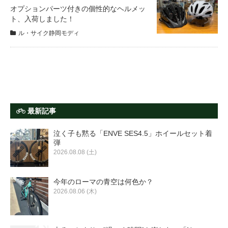
サービス全般
オプションパーツ付きの個性的なヘルメッ
ト、入荷しました！
ル・サイク静岡モディ
修理・メンテナンス工賃
盗難保証
SpotMateログイン
最新記事
泣く子も黙る「ENVE SES4.5」ホイールセット着
オリジナル自転車
弾
2026.08.08 (土)
PB全車種カタログ
今年のローマの青空は何色か？
2026.08.06 (木)
Norwayシリーズ