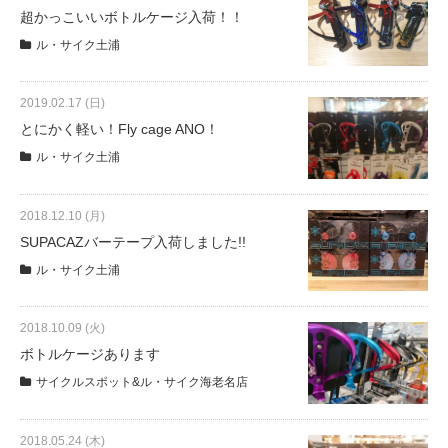
サービス全般
超かっこいいボトルケージ入荷！！
ル・サイク土浦
修理・メンテナンス工賃
2019.02.17 (日)
とにかく軽い！Fly cage ANO！
盗難保証
ル・サイク土浦
SpotMateログイン
2018.12.10 (月)
SUPACAZバーテープ入荷しました!!
オリジナル自転車
ル・サイク土浦
PB全車種カタログ
2018.10.09 (火)
ボトルケージあります
サイクルスポット&ル・サイク海老名店
Norwayシリーズ
2018.05.24 (木)