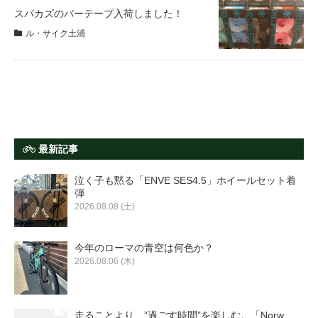
eVita
スパカズのバーテープ入荷しました！
ル・サイク土浦
コンテンツ
店舗ブログ
イベント
最新記事
泣く子も黙る「ENVE SES4.5」ホイールセット着
特集
弾
2026.08.08 (土)
メディア
今年のローマの青空は何色か？
2026.08.06 (木)
求人情報
走ることより、”過ごす時間”を楽しむ。「Norw ...
募集中の求人情報