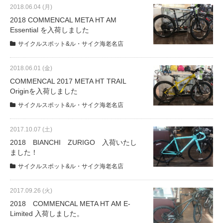
eVita
2018.06.04 (月)
2018 COMMENCAL META HT AM
Essential を入荷しました
コンテンツ
サイクルスポット&ル・サイク海老名店
店舗ブログ
2018.06.01 (金)
COMMENCAL 2017 META HT TRAIL
Originを入荷しました
イベント
サイクルスポット&ル・サイク海老名店
2017.10.07 (土)
特集
2018 BIANCHI ZURIGO 入荷いたし
ました！
メディア
サイクルスポット&ル・サイク海老名店
2017.09.26 (火)
求人情報
2018 COMMENCAL META HT AM E-
Limited 入荷しました。
募集中の求人情報