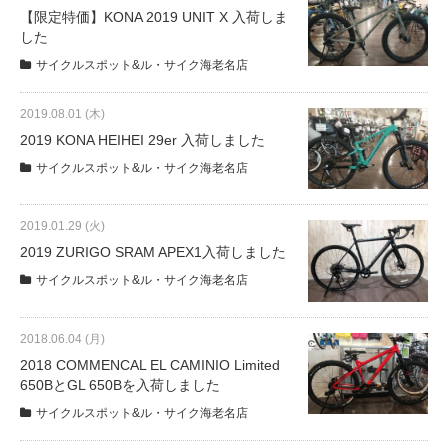
サービス全般
【限定特価】KONA 2019 UNIT X 入荷しま
した
サイクルスポット&ル・サイク海老名店
修理・メンテナンス工賃
2019.08.01 (木)
盗難保証
2019 KONA HEIHEI 29er 入荷しました
サイクルスポット&ル・サイク海老名店
SpotMateログイン
2019.01.29 (火)
2019 ZURIGO SRAM APEX1入荷しました
オリジナル自転車
サイクルスポット&ル・サイク海老名店
PB全車種カタログ
2018.06.04 (月)
2018 COMMENCAL EL CAMINIO Limited
650BとGL 650Bを入荷しました
Norwayシリーズ
サイクルスポット&ル・サイク海老名店