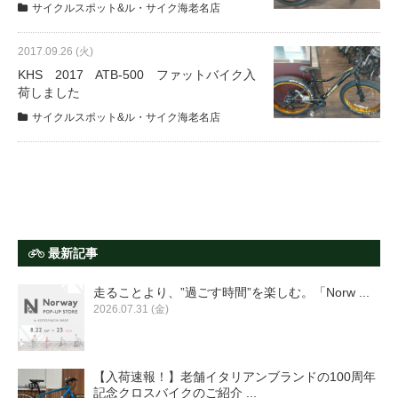
サイクルスポット&ル・サイク海老名店
法人様
2017.09.26 (火)
KHS 2017 ATB-500 ファットバイク入
荷しました
法人様向け割引
サイクルスポット&ル・サイク海老名店
その他
お問い合わせ
最新記事
会社概要
走ることより、”過ごす時間”を楽しむ。「Norw ...
2026.07.31 (金)
個人情報保護
【入荷速報！】老舗イタリアンブランドの100周年
記念クロスバイクのご紹介 ...