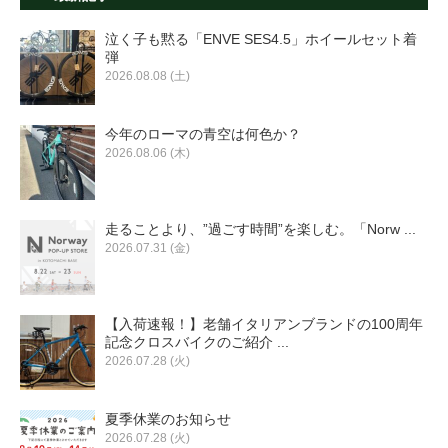
eVita
泣く子も黙る「ENVE SES4.5」ホイールセット着
弾
コンテンツ
2026.08.08 (土)
店舗ブログ
今年のローマの青空は何色か？
2026.08.06 (木)
イベント
走ることより、”過ごす時間”を楽しむ。「Norw ...
2026.07.31 (金)
特集
【入荷速報！】老舗イタリアンブランドの100周年
メディア
記念クロスバイクのご紹介 ...
2026.07.28 (火)
求人情報
夏季休業のお知らせ
2026.07.28 (火)
募集中の求人情報