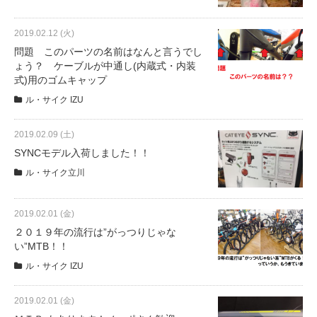
2019.02.12 (火)
法人様
問題 このパーツの名前はなんと言うでし
ょう？ ケーブルが中通し(内蔵式・内装
式)用のゴムキャップ
法人様向け割引
ル・サイク IZU
その他
2019.02.09 (土)
SYNCモデル入荷しました！！
お問い合わせ
ル・サイク立川
会社概要
2019.02.01 (金)
２０１９年の流行は”がっつりじゃな
い”MTB！！
個人情報保護
ル・サイク IZU
2019.02.01 (金)