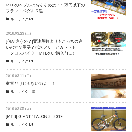
サービス全般
MTBのペダルのおすすめは？１万円以下の
フラットペダル５選！！
ル・サイク IZU
修理・メンテナンス工賃
2019.03.23 (土)
盗難保証
[何が違うの？]変速段数よりもこっちの違
いの方が重要？ボスフリーとカセット
（クロスバイク・MTBのご購入前に）
SpotMateログイン
ル・サイク IZU
2019.03.11 (月)
オリジナル自転車
家電だけじゃないのよ！！
ル・サイク土浦
PB全車種カタログ
2019.03.05 (火)
Norwayシリーズ
[MTB] GIANT “TALON 3” 2019
ル・サイク IZU