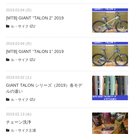
eVita
2019.03.04 (月)
[MTB] GIANT “TALON 2” 2019
コンテンツ
ル・サイク IZU
店舗ブログ
2019.03.04 (月)
[MTB] GIANT “TALON 1” 2019
イベント
ル・サイク IZU
2019.03.02 (土)
特集
GIANT TALON シリーズ（2019）各モデ
ルの違い
メディア
ル・サイク IZU
2019.02.13 (水)
求人情報
チェーン洗浄
ル・サイク土浦
募集中の求人情報