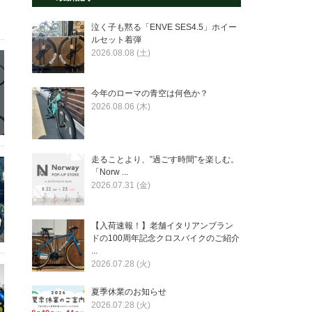
泣く子も黙る「ENVE SES4.5」ホイー
ルセット着弾
2026.08.08 (土)
今年のローマの青空は何色か？
2026.08.06 (木)
走ることより、”過ごす時間”を楽しむ。
「Norw ...
2026.07.31 (金)
【入荷速報！】老舗イタリアンブラン
ドの100周年記念クロスバイクのご紹介
...
2026.07.28 (火)
夏季休業のお知らせ
2026.07.28 (火)