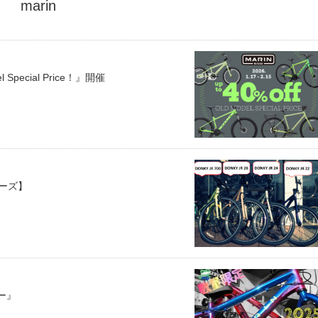
marin
ecial Price！』開催
リーズ】
ラー』