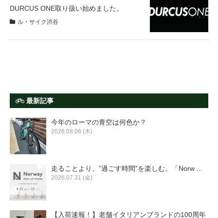
サービス全般
DURCUS ONE取り扱い始めました。
ル・サイク渋谷
修理・メンテナンス工賃
盗難保証
SpotMateログイン
最新記事
今年のローマの青空は何色か？
オリジナル自転車
2026.08.06 (木)
PB全車種カタログ
走ることより、”過ごす時間”を楽しむ。「Norw ...
2026.07.31 (金)
Norwayシリーズ
【入荷速報！】老舗イタリアンブランドの100周年