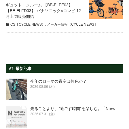
サービス全般
ギュット・クルーム 【BE-ELFE03】
【BE-ELFD03】 パナソニック×コンビ 12
月上旬販売開始！
修理・メンテナンス工賃
CS【CYCLE NEWS】
,
メーカー情報【CYCLE NEWS】
盗難保証
SpotMateログイン
最新記事
オリジナル自転車
今年のローマの青空は何色か？
2026.08.06 (木)
PB全車種カタログ
走ることより、”過ごす時間”を楽しむ。「Norw ...
Norwayシリーズ
2026.07.31 (金)