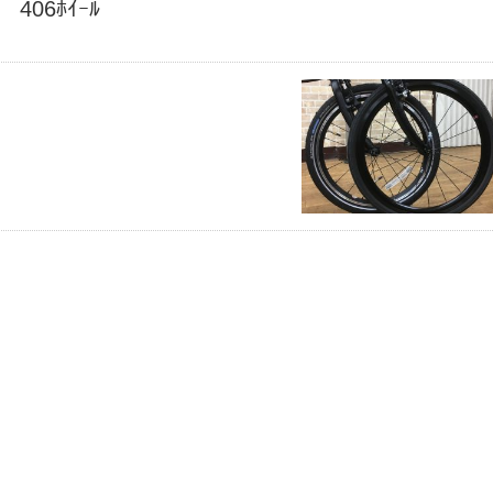
406ﾎｲｰﾙ