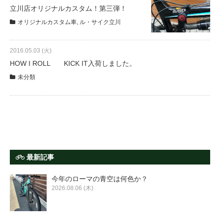
サービス全般
立川店オリジナルカスタム！第三弾！
オリジナルカスタム車
,
ル・サイク立川
修理・メンテナンス工賃
2016.05.03 (火)
HOW I ROLL KICK IT入荷しました。
盗難保証
未分類
SpotMateログイン
オリジナル自転車
最新記事
PB全車種カタログ
今年のローマの青空は何色か？
2026.08.06 (木)
Norwayシリーズ