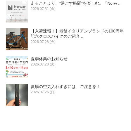
eVita
走ることより、”過ごす時間”を楽しむ。「Norw ...
2026.07.31 (金)
コンテンツ
【入荷速報！】老舗イタリアンブランドの100周年
記念クロスバイクのご紹介 ...
店舗ブログ
2026.07.28 (火)
イベント
夏季休業のお知らせ
2026.07.28 (火)
特集
夏場の空気入れすぎには、ご注意を！
2026.07.26 (日)
メディア
求人情報
募集中の求人情報