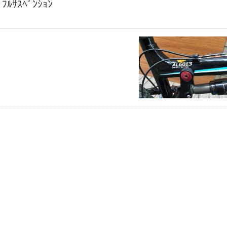
ﾌﾙｻｽﾍﾟﾝｼｮﾝ