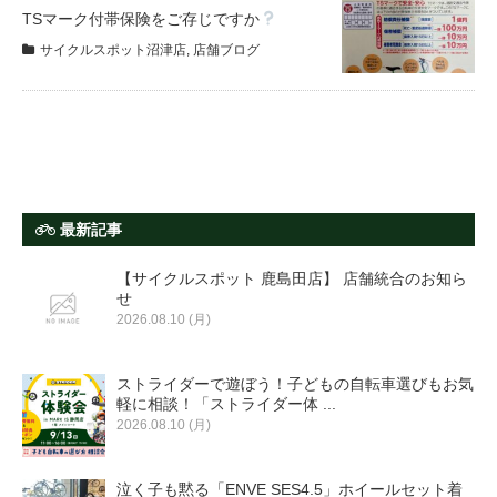
サービス全般
TSマーク付帯保険をご存じですか
サイクルスポット沼津店
,
店舗ブログ
修理・メンテナンス工賃
盗難保証
SpotMateログイン
最新記事
【サイクルスポット 鹿島田店】 店舗統合のお知ら
オリジナル自転車
せ
2026.08.10 (月)
PB全車種カタログ
ストライダーで遊ぼう！子どもの自転車選びもお気
軽に相談！「ストライダー体 ...
2026.08.10 (月)
Norwayシリーズ
泣く子も黙る「ENVE SES4.5」ホイールセット着