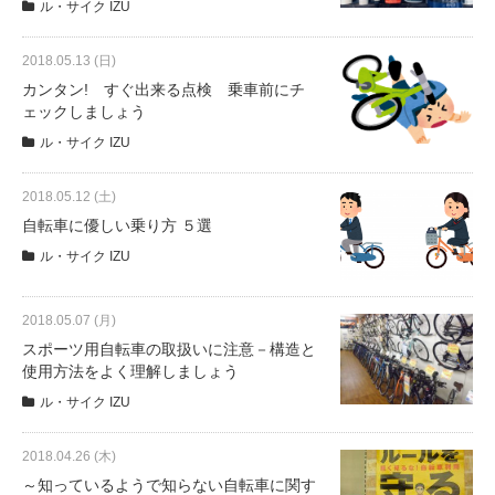
ル・サイク IZU
eVita
2018.05.13 (日)
コンテンツ
カンタン! すぐ出来る点検 乗車前にチ
ェックしましょう
店舗ブログ
ル・サイク IZU
2018.05.12 (土)
イベント
自転車に優しい乗り方 ５選
ル・サイク IZU
特集
2018.05.07 (月)
スポーツ用自転車の取扱いに注意－構造と
メディア
使用方法をよく理解しましょう
ル・サイク IZU
求人情報
2018.04.26 (木)
～知っているようで知らない自転車に関す
募集中の求人情報