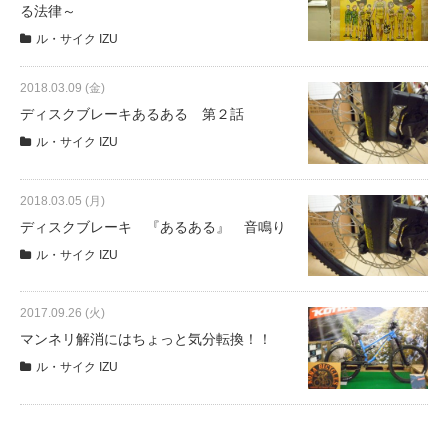
る法律～
ル・サイク IZU
法人様
2018.03.09 (金)
ディスクブレーキあるある 第２話
法人様向け割引
ル・サイク IZU
その他
2018.03.05 (月)
ディスクブレーキ 『あるある』 音鳴り
お問い合わせ
ル・サイク IZU
会社概要
2017.09.26 (火)
マンネリ解消にはちょっと気分転換！！
個人情報保護
ル・サイク IZU