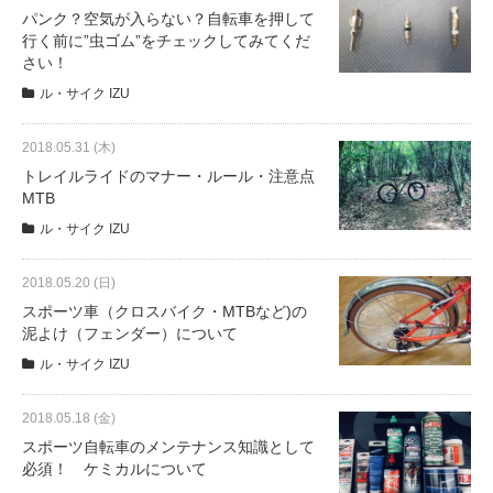
サービス全般
パンク？空気が入らない？自転車を押して
行く前に”虫ゴム”をチェックしてみてくだ
さい！
修理・メンテナンス工賃
ル・サイク IZU
2018.05.31 (木)
盗難保証
トレイルライドのマナー・ルール・注意点
MTB
SpotMateログイン
ル・サイク IZU
2018.05.20 (日)
オリジナル自転車
スポーツ車（クロスバイク・MTBなど)の
泥よけ（フェンダー）について
PB全車種カタログ
ル・サイク IZU
2018.05.18 (金)
Norwayシリーズ
スポーツ自転車のメンテナンス知識として
必須！ ケミカルについて